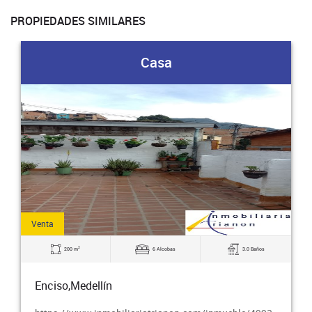
PROPIEDADES SIMILARES
Casa
Venta
2
200 m
6 Alcobas
3.0 Baños
Enciso,Medellín