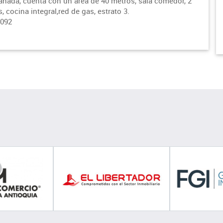
nada, cuenta con un area de 40 metros, sala comedor, 2
, cocina integral,red de gas, estrato 3.
4092