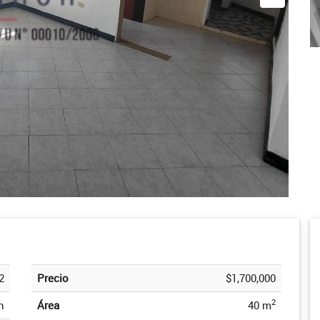
2
Precio
$1,700,000
2
n
Área
40 m