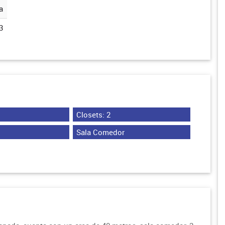
a
3
Closets: 2
Sala Comedor