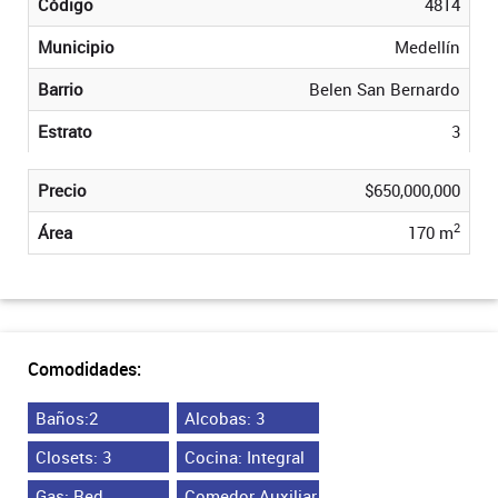
Código
4814
Municipio
Medellín
Barrio
Belen San Bernardo
Estrato
3
Precio
$650,000,000
2
Área
170 m
Comodidades:
Baños:2
Alcobas: 3
Closets: 3
Cocina: Integral
Gas: Red
Comedor Auxiliar