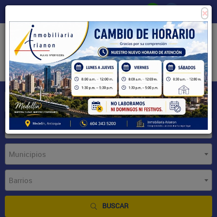
×
Consigne su propiedad
Zona Clientes
Tipo de inmueble
Municipios
Barrios
BUSCAR