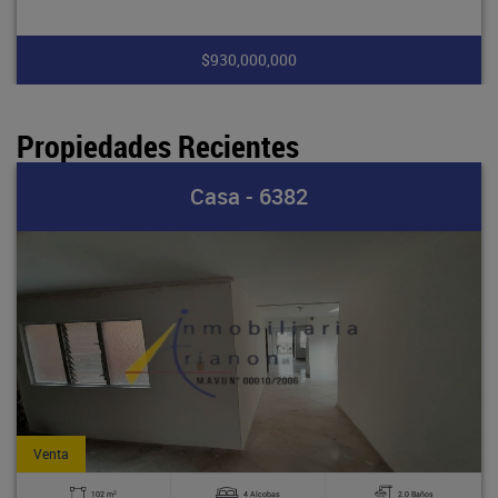
$930,000,000
Propiedades Recientes
Casa - 6382
Venta
2
102 m
4 Alcobas
2.0 Baños