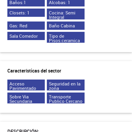
Baños:1
Alcobas: 1
Closets: 1
Cocina: Semi
Integral
Gas: Red
Baño Cabina
Sala Comedor
Tipo de
Pisos:ceramica
Características del sector
Acceso
Seguridad en la
Pavimentado
zona
Sobre Via
Transporte
Secundaria
Publico Cercano
DESCRIPCIÓN: