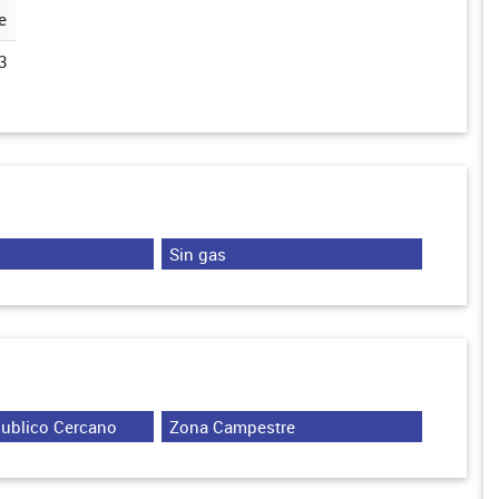
e
3
Sin gas
Publico Cercano
Zona Campestre