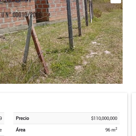
9
Precio
$110,000,000
2
e
Área
96 m