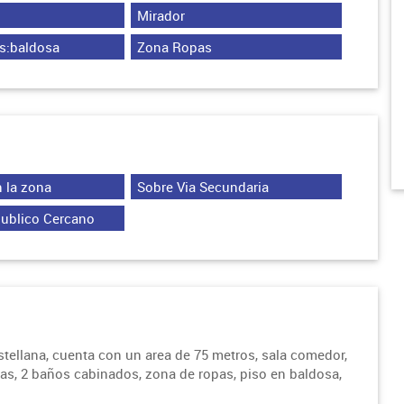
Mirador
s:baldosa
Zona Ropas
 la zona
Sobre Via Secundaria
Publico Cercano
ellana, cuenta con un area de 75 metros, sala comedor,
 gas, 2 baños cabinados, zona de ropas, piso en baldosa,