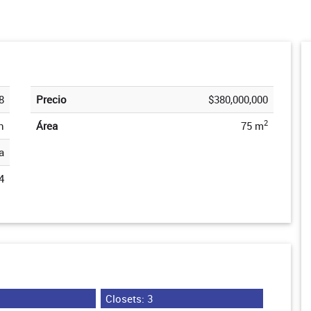
8
Precio
$380,000,000
2
n
Área
75 m
a
4
Closets: 3